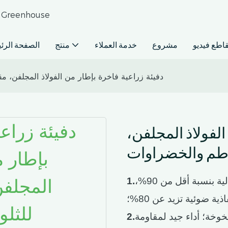
حلول البيوت الزجاجية التجارية للمشاريع المتوسطة وال
اطع فيديو
مشروع
خدمة العملاء
منتج
الصفحة الرئ
دفيئة زراعية فاخرة بإطار من الفولاذ المجلفن، م
الفولاذ المجلفن،
اطم والخضراوات
زجاج مقسى أحادي الطبقة ذو نفاذية ضوئية عالية بنسبة أقل من 90%،
1.
ة ضوئية تزيد عن 80%؛
وخة؛ أداء جيد لمقاومة
2.