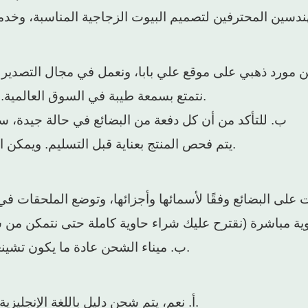
نتمتع بسمعة طيبة في السوق العالمية. ويُعدّ التعاون طويل الأمد والمتبادل المنفعة فلسفتنا الإدارية.
ب. للتأكد من أن كل دفعة من البضائع في حالة جيدة، س
يتم فحص المنتج بعناية قبل التسليم. ويمكن الحصول على الاختبارات والشهادات اللازمة بناءً على طلبكم.
ت على البضائع وفقًا لأسمائها وأجزائها، وتوضع الملحقات ف
ب. ميناء الشحن عادة ما يكون تشينغداو/شنغهاي، ويمكننا ترتيب الشحن لك بعد استلام تعويضك.
أ. نعم، يتم شحن دليل باللغة الإنجليزية مع رسم توضيحي وفيديو مع البضائع لتسهيل عملية التثبيت.