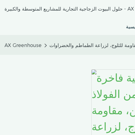
كبيرة - AX Greenhouse
يسية
قاومة للثلوج، لزراعة الطماطم والخضراوات
AX Greenhouse