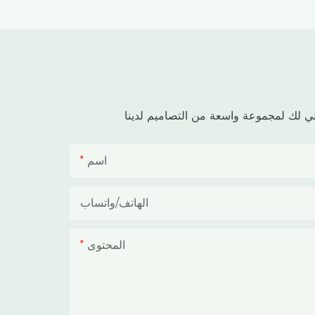
الاستوائية وشبه الاستوائية. يجمع هذا البيت
الزجاجي بين هيكل خارجي واقٍ ومساحة
داخلية معتمة للزراعة، مما يساعد
المزارعين على التحكم في فترة الإضاءة،
وتقليل تراكم الحرارة، وحماية المحاصيل من
الأمطار الغزيرة وأشعة الشمس القوية.
اسم
الهاتف/واتساب
المحتوى