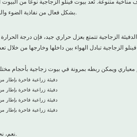
خية متنوعة. تُعد بيوت فينلو الزجاجية نوعًا من البيوت 
بشكل فعال من نفاذية الضوء والرؤية داخل البيت الزجاجي، مما يوفر بيئة نمو مثالية للنباتات.
ت فينلو الزجاجية تبادل الهواء بين داخلها وخارجها من خلال
نعم، نحن مصنعون لأنواع مختلفة من البيوت الزجاجية منذ 15 عامًا.