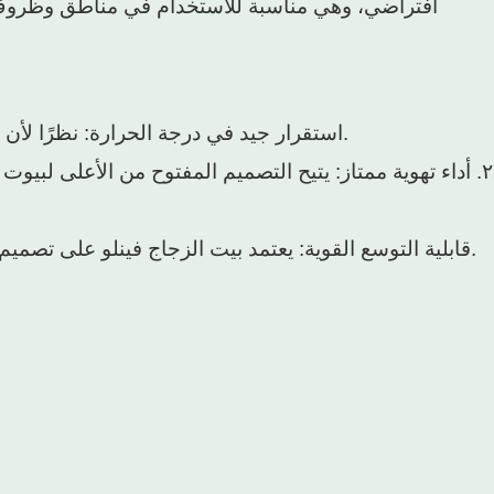
افتراضي، وهي مناسبة للاستخدام في مناطق وظروف منا
1. استقرار جيد في درجة الحرارة: نظرًا لأن الدفيئة الزجاجية تتمتع بعزل حراري جيد، فإن درجة الحرارة تتغير ببطء، مما يوفر بيئة ذات درجة حرارة أكثر استقرارًا.
٢. أداء تهوية ممتاز: يتيح التصميم المفتوح من الأعلى لبيو
3. قابلية التوسع القوية: يعتمد بيت الزجاج فينلو على تصميم معياري ويمكن ربطه بمرونة في بيوت زجاجية بأحجام مختلفة، وهو مناسب لاحتياجات الزراعة على نطاقات مختلفة.