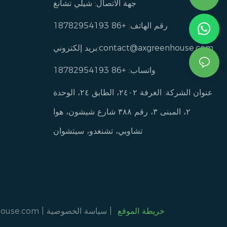
جهة الاتصال: شيلي تشانغ
رقم الهاتف: +86 18782954193
contact@axgreenhouse.com
بريد إلكتروني:
واتساب: +86 18782954193
عنوان الشركة: الغرفة ٢٤٠٢، الطابق ٢٤، الوحدة
٢، المبنى ٣، رقم ٣٨٨ شارع شيشون، هوا
تشاوبي، تشنغدو، سيتشوان
خريطة الموقع
|
سياسة الخصوصية
|
house.com