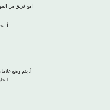
مع فريق من المهندسين المحترفين لتصميم البيوت الزجاجية المناسبة، وخدمة ما بعد البيع الكاملة، والبيع المباشر من المصنع إليكم الآن!
أ. نحن مورد ذهبي على موقع علي بابا، ونعمل في مجال التصدير منذ 10 سنوات، وقد تم تصدير بضائعنا إلى أكثر من 40 دولة.
أ. يتم وضع علاما
الحاوية مباشرة (نقترح عليك شراء حاوية كاملة حتى نتمكن من سحب الحاوية إلى مصنعنا وتحميل جميع البضائع بشكل جيد).