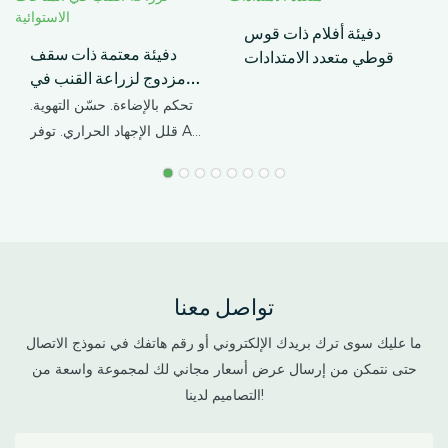
دفيئة أفلام ذات قوس
دفيئة معتمة ذات سقف
قوطي متعدد الامتدادات
مزدوج لزراعة القنب في
المناخات الاستوائية
تحكم بالإضاءة. حسّن التهوية.
قلل الإجهاد الحراري. توفر AX
GREENHOUSE حلولاً
مخصصة للبيوت الزجاجية
المعتمة ذات السقف المزدوج
لزراعة القنب في المناخات
الاستوائية وشبه الاستوائية.
يجمع هذا البيت الزجاجي بين
تواصل معنا
هيكل خارجي واقٍ ومساحة
داخلية معتمة للزراعة، مما
ما عليك سوى ترك بريدك الإلكتروني أو رقم هاتفك في نموذج الاتصال
يساعد المزارعين على التحكم
حتى نتمكن من إرسال عرض أسعار مجاني لك لمجموعة واسعة من
في فترة الإضاءة، وتقليل
التصاميم لدينا!
تراكم الحرارة، وحماية
المحاصيل من الأمطار الغزيرة