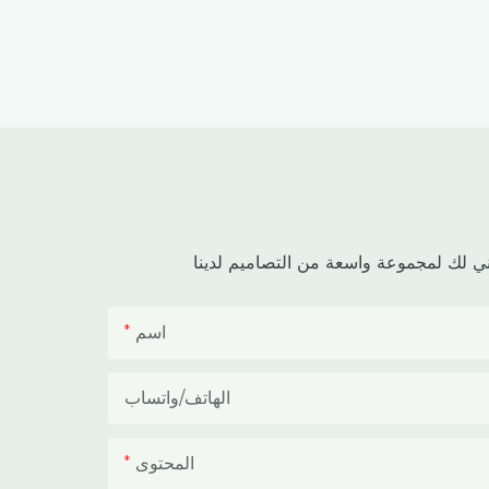
مخصصة للبيوت الزجاجية المعتمة ذات
السقف المزدوج لزراعة القنب في المناخات
الاستوائية وشبه الاستوائية. يجمع هذا البيت
الزجاجي بين هيكل خارجي واقٍ ومساحة
داخلية معتمة للزراعة، مما يساعد
المزارعين على التحكم في فترة الإضاءة،
وتقليل تراكم الحرارة، وحماية المحاصيل من
الأمطار الغزيرة وأشعة الشمس القوية.
اسم
الهاتف/واتساب
المحتوى