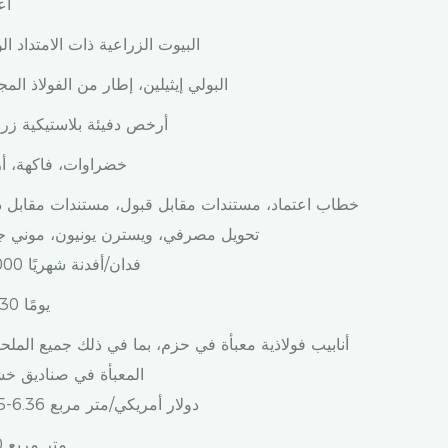
أع
البيوت الزراعية ذات الامتداد ال
البولي إيثيلين، إطار من الفولاذ الم
أرخص دفيئة بلاستيكية زرا
خضراوات، فاكهة، أز
خطاب اعتماد، مستندات مقابل قبول، مستندات مقابل د
تحويل مصرفي، ويسترن يونيون، موني ج
20000 فدان/أفدنة شهريًا
25-30 يومًا
أنابيب فولاذية معبأة في حزم، بما في ذلك جميع الملح
المعبأة في صناديق خش
2.95-6.36 دولار أمريكي/متر مربع
300 متر مربع