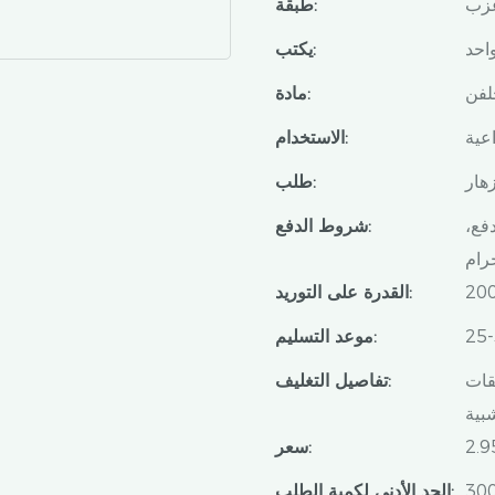
زب
طبقة:
واحد
يكتب:
جلفن
مادة:
عية
الاستخدام:
هار
طلب:
فع،
شروط الدفع:
رام
القدرة على التوريد:
موعد التسليم:
قات
تفاصيل التغليف:
بية
سعر:
الحد الأدنى لكمية الطلب: