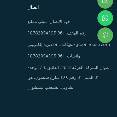
اتصال
جهة الاتصال: شيلي تشانغ
رقم الهاتف: +86 18782954193
contact@axgreenhouse.com
بريد إلكتروني:
واتساب: +86 18782954193
عنوان الشركة: الغرفة ٢٤٠٢، الطابق ٢٤، الوحدة
٢، المبنى ٣، رقم ٣٨٨ شارع شيشون، هوا
تشاوبي، تشنغدو، سيتشوان