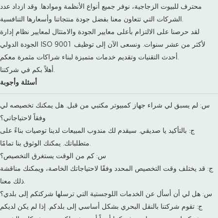
محترف للبيوت الزجاجية، نوفر جميع أنواع الأنظمة وموادها. وقد ازداد عدد
الشركات التي تتعاون معنا بفضل جودة منتجاتنا وأسعارها التنافسية.
لقد حرصنا على الالتزام بأعلى معايير الجودة والامتثال لمعايير نظام إدارة
الجودة الدولي ISO 9001 لأكثر من عشر سنوات. ونسعى الآن إلى توظيف
أحدث التقنيات وتقديم خدمات متميزة لبناء شراكات مثمرة معكم.
أهلاً بكم في شركتنا.
أسئلة وأجوبة
س: لم يسبق لي شراء جهاز كمبيوتر مكتبي من قبل. هل يمكنك تخصيصه لي
وفقاً لاحتياجاتي؟
ج: بالتأكيد يا صديقي. سيقدم لك مندوب المبيعات لدينا توصيات بناءً على
متطلباتك. يمكنك الوثوق بنا تمامًا.
س: كم من الوقت يستغرق التخصيص؟
ج: قد يختلف وقت التخصيص المحدد وفقًا لاحتياجاتك الخاصة، ويمكنك مناقشة
ذلك معنا.
س: هل لي أن أسأل عن الخدمات اللوجستية التي ترسلها شركتكم إلى بلدي؟
ج: تقوم شركتنا بالنقل البحري بشكل أساسي إلى بلدكم. إذا لم يكن لديكم