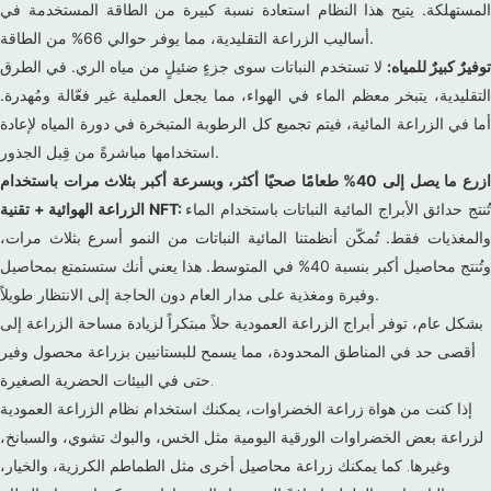
المستهلكة. يتيح هذا النظام استعادة نسبة كبيرة من الطاقة المستخدمة في
أساليب الزراعة التقليدية، مما يوفر حوالي 66% من الطاقة.
توفيرٌ كبيرٌ للمياه:
لا تستخدم النباتات سوى جزءٍ ضئيلٍ من مياه الري. في الطرق
التقليدية، يتبخر معظم الماء في الهواء، مما يجعل العملية غير فعّالة ومُهدرة.
أما في الزراعة المائية، فيتم تجميع كل الرطوبة المتبخرة في دورة المياه لإعادة
استخدامها مباشرةً من قِبل الجذور.
ازرع ما يصل إلى 40% طعامًا صحيًا أكثر، وبسرعة أكبر بثلاث مرات باستخدام
ُنتج حدائق الأبراج المائية النباتات باستخدام الماء
الزراعة الهوائية + تقنية NFT:
والمغذيات فقط. تُمكّن أنظمتنا المائية النباتات من النمو أسرع بثلاث مرات،
وتُنتج محاصيل أكبر بنسبة 40% في المتوسط. هذا يعني أنك ستستمتع بمحاصيل
وفيرة ومغذية على مدار العام دون الحاجة إلى الانتظار طويلاً.
بشكل عام، توفر أبراج الزراعة العمودية حلاً مبتكراً لزيادة مساحة الزراعة إلى
أقصى حد في المناطق المحدودة، مما يسمح للبستانيين بزراعة محصول وفير
حتى في البيئات الحضرية الصغيرة.
إذا كنت من هواة زراعة الخضراوات، يمكنك استخدام نظام الزراعة العمودية
لزراعة بعض الخضراوات الورقية اليومية مثل الخس، والبوك تشوي، والسبانخ،
وغيرها. كما يمكنك زراعة محاصيل أخرى مثل الطماطم الكرزية، والخيار،