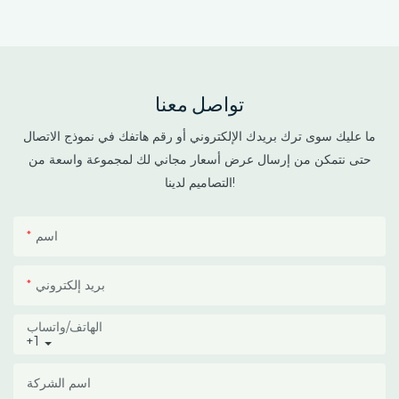
المعتمة ذات السقف المزدوج
لزراعة القنب في المناخات
الاستوائية وشبه الاستوائية.
يجمع هذا البيت الزجاجي بين
تواصل معنا
هيكل خارجي واقٍ ومساحة
داخلية معتمة للزراعة، مما
ما عليك سوى ترك بريدك الإلكتروني أو رقم هاتفك في نموذج الاتصال
يساعد المزارعين على التحكم
حتى نتمكن من إرسال عرض أسعار مجاني لك لمجموعة واسعة من
في فترة الإضاءة، وتقليل
التصاميم لدينا!
تراكم الحرارة، وحماية
المحاصيل من الأمطار الغزيرة
اسم
وأشعة الشمس القوية.
بريد إلكتروني
الهاتف/واتساب
+1
اسم الشركة