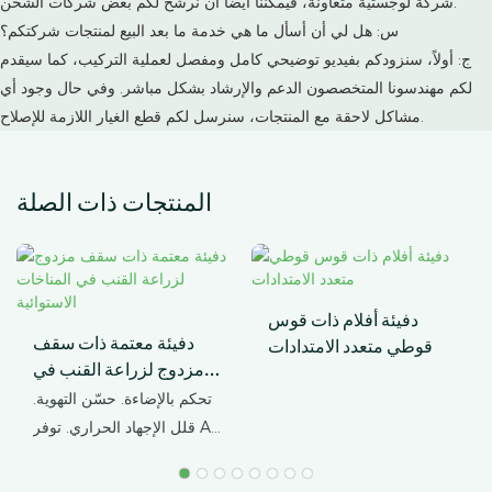
شركة لوجستية متعاونة، فيمكننا أيضاً أن نرشح لكم بعض شركات الشحن.
س: هل لي أن أسأل ما هي خدمة ما بعد البيع لمنتجات شركتكم؟
ج: أولاً، سنزودكم بفيديو توضيحي كامل ومفصل لعملية التركيب، كما سيقدم
لكم مهندسونا المتخصصون الدعم والإرشاد بشكل مباشر. وفي حال وجود أي
مشاكل لاحقة مع المنتجات، سنرسل لكم قطع الغيار اللازمة للإصلاح.
المنتجات ذات الصلة
دفيئة أفلام ذات قوس
دفيئة معتمة ذات سقف
قوطي متعدد الامتدادات
مزدوج لزراعة القنب في
المناخات الاستوائية
تحكم بالإضاءة. حسّن التهوية.
قلل الإجهاد الحراري. توفر AX
GREENHOUSE حلولاً
مخصصة للبيوت الزجاجية