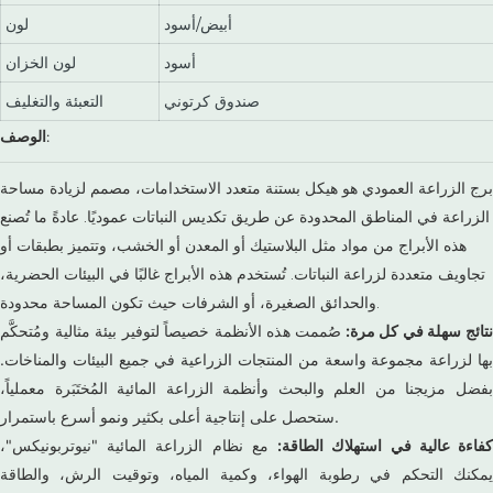
أبيض/أسود
لون
أسود
لون الخزان
صندوق كرتوني
التعبئة والتغليف
الوصف:
برج الزراعة العمودي هو هيكل بستنة متعدد الاستخدامات، مصمم لزيادة مساحة
الزراعة في المناطق المحدودة عن طريق تكديس النباتات عموديًا. عادةً ما تُصنع
هذه الأبراج من مواد مثل البلاستيك أو المعدن أو الخشب، وتتميز بطبقات أو
تجاويف متعددة لزراعة النباتات. تُستخدم هذه الأبراج غالبًا في البيئات الحضرية،
والحدائق الصغيرة، أو الشرفات حيث تكون المساحة محدودة.
تائج سهلة في كل مرة
:
صُممت هذه الأنظمة خصيصاً لتوفير بيئة مثالية ومُتحكَّم
بها لزراعة مجموعة واسعة من المنتجات الزراعية في جميع البيئات والمناخات.
بفضل مزيجنا من العلم والبحث وأنظمة الزراعة المائية المُختَبَرة معملياً،
ستحصل على إنتاجية أعلى بكثير ونمو أسرع باستمرار.
فاءة عالية في استهلاك الطاقة:
مع نظام الزراعة المائية "نيوتربونيكس"،
يمكنك التحكم في رطوبة الهواء، وكمية المياه، وتوقيت الرش، والطاقة