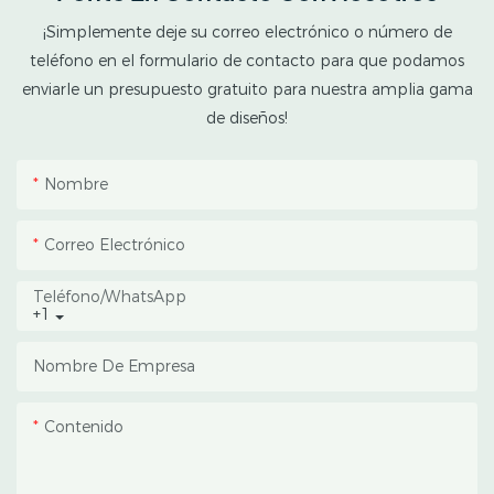
climas tropicales y
¡Simplemente deje su correo electrónico o número de
subtropicales. Este
teléfono en el formulario de contacto para que podamos
invernadero combina
enviarle un presupuesto gratuito para nuestra amplia gama
una estructura
de diseños!
protectora exterior con
un espacio interior de
Nombre
cultivo opaco, lo que
ayuda a los cultivadores a
Correo Electrónico
gestionar el fotoperiodo,
reducir la acumulación
Teléfono/WhatsApp
+1
de calor y proteger los
cultivos de las lluvias
Nombre De Empresa
intensas y la luz solar
directa.
Contenido