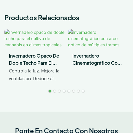
Productos Relacionados
Invernadero Opaco De
Invernadero
Doble Techo Para El
Cinematográfico Con
Cultivo De Cannabis En
Arco Gótico De
Controla la luz. Mejora la
Climas Tropicales.
Múltiples Tramos
ventilación. Reduce el
estrés térmico. AX
GREENHOUSE ofrece
soluciones
personalizadas de
invernaderos opacos de
doble techo para el
Ponte En Contacto Con Nosotros
cultivo de cannabis en