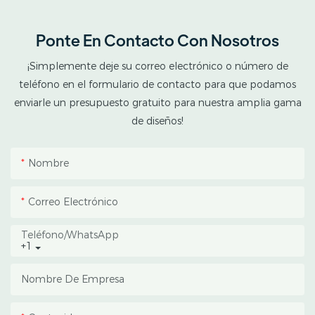
invernaderos opacos de
doble techo para el
Ponte En Contacto Con Nosotros
cultivo de cannabis en
climas tropicales y
¡Simplemente deje su correo electrónico o número de
subtropicales. Este
teléfono en el formulario de contacto para que podamos
invernadero combina
enviarle un presupuesto gratuito para nuestra amplia gama
una estructura
de diseños!
protectora exterior con
un espacio interior de
Nombre
cultivo opaco, lo que
ayuda a los cultivadores a
Correo Electrónico
gestionar el fotoperiodo,
reducir la acumulación
Teléfono/WhatsApp
+1
de calor y proteger los
cultivos de las lluvias
Nombre De Empresa
intensas y la luz solar
directa.