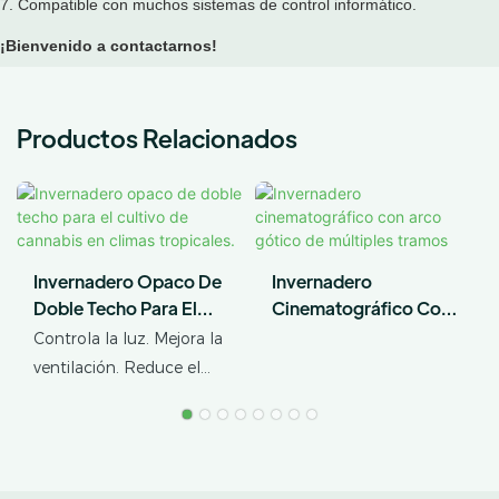
7. Compatible con muchos sistemas de control informático.
¡Bienvenido a contactarnos!
Productos Relacionados
Invernadero Opaco De
Invernadero
Doble Techo Para El
Cinematográfico Con
Cultivo De Cannabis En
Arco Gótico De
Controla la luz. Mejora la
Climas Tropicales.
Múltiples Tramos
ventilación. Reduce el
estrés térmico. AX
GREENHOUSE ofrece
soluciones
personalizadas de