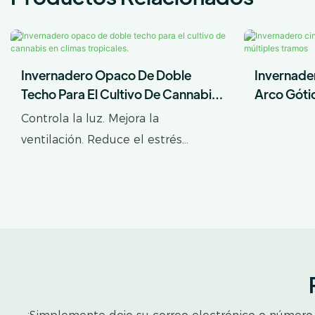
Invernadero Opaco De Doble
Invernade
Techo Para El Cultivo De Cannabis
Arco Góti
En Climas Tropicales.
Controla la luz. Mejora la
ventilación. Reduce el estrés
térmico. AX GREENHOUSE ofrece
soluciones personalizadas de
invernaderos opacos de doble
techo para el cultivo de cannabis
en climas tropicales y subtropicales.
Este invernadero combina una
estructura protectora exterior con
un espacio interior de cultivo opaco,