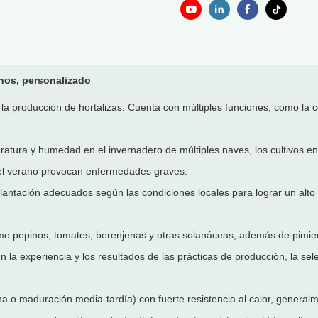
anos, personalizado
a la producción de hortalizas. Cuenta con múltiples funciones, como la c
eratura y humedad en el invernadero de múltiples naves, los cultivos e
 del verano provocan enfermedades graves.
 plantación adecuados según las condiciones locales para lograr un alto 
, como pepinos, tomates, berenjenas y otras solanáceas, además de pimi
ún la experiencia y los resultados de las prácticas de producción, la s
a o maduración media-tardía) con fuerte resistencia al calor, genera