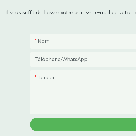
extérieure protectrice avec un
espace de culture intérieur
Il vous suffit de laisser votre adresse e-mail ou vot
occultant, permettant aux
cultivateurs de gérer la
photopériode, de réduire
Nom
l'accumulation de chaleur et de
protéger les cultures des fortes
Téléphone/WhatsApp
pluies et du rayonnement solaire
intense.
Teneur