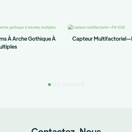
lms À Arche Gothique À
Capteur Multifactorie
ltiples
Contactez-Nous