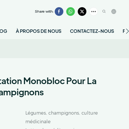
Share with:
LOG
À PROPOS DE NOUS
CONTACTEZ-NOUS
F
tation Monobloc Pour La
hampignons
Légumes, champignons, culture
médicinale