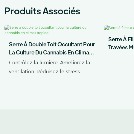
Produits Associés
Serre À Fi
Serre À Double Toit Occultant Pour
Travées Mu
La Culture Du Cannabis En Climat
Tropical
Contrôlez la lumière. Améliorez la
ventilation. Réduisez le stress
thermique. AX GREENHOUSE
propose des serres occultantes à
double toiture sur mesure pour la
culture du cannabis en climats
tropicaux et subtropicaux. Cette
serre combine une structure