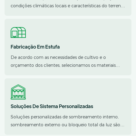
condições climáticas locais e características do terreno,
oferecemos soluções gratuitas e profissionais de
projeto de estufas para estabelecer uma base sólida
para cada projeto.
Fabricação Em Estufa
De acordo com as necessidades de cultivo e o
orçamento dos clientes, selecionamos os materiais
estruturais adequados e fabricamos diversos tipos e
configurações de estufas para atender às diferentes
necessidades de aplicação e expectativas de
desempenho.
Soluções De Sistema Personalizadas
Soluções personalizadas de sombreamento interno,
sombreamento externo ou bloqueio total da luz são
projetadas com base nas necessidades de luz de