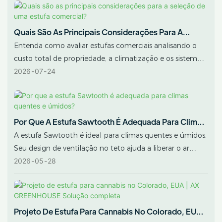
Quais São As Principais Considerações Para A
Seleção De Uma Estufa Comercial?
Entenda como avaliar estufas comerciais analisando o
custo total de propriedade, a climatização e os sistemas
de automação para maximizar o retorno sobre o
2026
07
24
investimento (ROI) do seu cultivo a longo prazo.
Por Que A Estufa Sawtooth É Adequada Para Climas
Quentes E Úmidos?
A estufa Sawtooth é ideal para climas quentes e úmidos.
Seu design de ventilação no teto ajuda a liberar o ar
quente, melhorar a circulação natural do ar, reduzir o
2026
05
28
acúmulo de calor e criar um ambiente de cultivo mais
adequado para hortaliças, flores e plantas tropicais.
Projeto De Estufa Para Cannabis No Colorado, EUA |