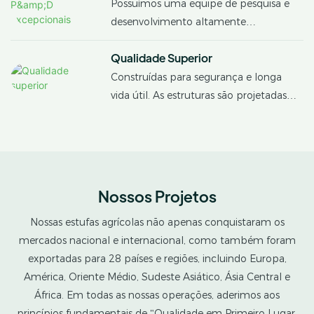
razoáveis ​​e precisos.
Possuímos uma equipe de pesquisa e
desenvolvimento altamente
profissional, juntamente com pessoal
Qualidade Superior
técnico qualificado, e já obtivemos
quase 30 certificados de patentes para
Construídas para segurança e longa
tecnologias de estufa.
vida útil. As estruturas são projetadas
para resistir a vento, neve e climas
extremos, visando uma operação de 20
a 30 anos ou mais.
Nossos Projetos
Nossas estufas agrícolas não apenas conquistaram os
mercados nacional e internacional, como também foram
exportadas para 28 países e regiões, incluindo Europa,
América, Oriente Médio, Sudeste Asiático, Ásia Central e
África. Em todas as nossas operações, aderimos aos
princípios fundamentais de "Qualidade em Primeiro Lugar,