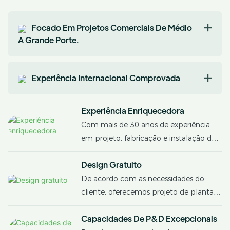
Focado Em Projetos Comerciais De Médio
A Grande Porte.
Experiência Internacional Comprovada
Experiência Enriquecedora
Com mais de 30 anos de experiência
em projeto, fabricação e instalação de
estufas, oferecemos serviços completos,
Design Gratuito
do zero à construção.
De acordo com as necessidades do
cliente, oferecemos projeto de planta
de estufa gratuito, proporcionando
Capacidades De P&D Excepcionais
assim orçamentos mais profissionais,