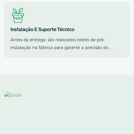
diferentes culturas para garantir uma gestão ideal da
luminosidade.
Instalação E Suporte Técnico
Antes da entrega, são realizados testes de pré-
instalação na fábrica para garantir a precisão do
produto. Desenhos de instalação detalhados, vídeos
instrutivos, orientação remota e serviços de instalação
no local (se necessário) são fornecidos para assegurar a
implementação eficiente do projeto.