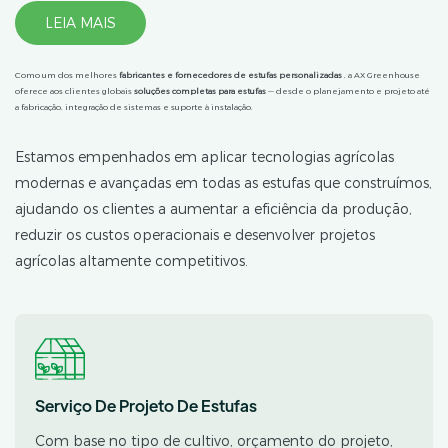
LEIA MAIS
Como um dos melhores
fabricantes e fornecedores de estufas personalizadas
, a AX Greenhouse
oferece aos clientes globais
soluções completas para estufas
— desde o planejamento e projeto até
a fabricação, integração de sistemas e suporte à instalação.
Estamos empenhados em aplicar tecnologias agrícolas
modernas e avançadas em todas as estufas que construímos,
ajudando os clientes a aumentar a eficiência da produção,
reduzir os custos operacionais e desenvolver projetos
agrícolas altamente competitivos.
Serviço De Projeto De Estufas
Com base no tipo de cultivo, orçamento do projeto,