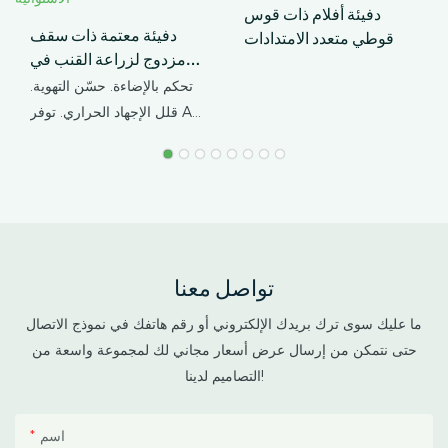
دفيئة أفلام ذات قوس
دفيئة معتمة ذات سقف
قوطي متعدد الامتدادات
مزدوج لزراعة القنب في
المناخات الاستوائية
تحكم بالإضاءة. حسّن التهوية.
قلل الإجهاد الحراري. توفر AX
GREENHOUSE حلولاً
مخصصة للبيوت الزجاجية
المعتمة ذات السقف المزدوج
لزراعة القنب في المناخات
الاستوائية وشبه الاستوائية.
يجمع هذا البيت الزجاجي بين
تواصل معنا
هيكل خارجي واقٍ ومساحة
داخلية معتمة للزراعة، مما
ما عليك سوى ترك بريدك الإلكتروني أو رقم هاتفك في نموذج الاتصال
يساعد المزارعين على التحكم
حتى نتمكن من إرسال عرض أسعار مجاني لك لمجموعة واسعة من
في فترة الإضاءة، وتقليل
التصاميم لدينا!
تراكم الحرارة، وحماية
المحاصيل من الأمطار الغزيرة
اسم