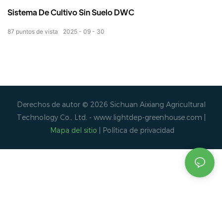
Sistema De Cultivo Sin Suelo DWC
87
puntos de vista
2025
09
30
Derechos de autor © 2026 Sichuan Aixiang Agricultural
Technology Co., Ltd. -
www.lightdep-greenhouse.com
|
Mapa del sitio
|
Política de privacidad