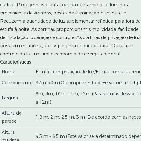
cultivo. Protegem as plantações da contaminação luminosa
proveniente de vizinhos, postes de iluminação pública, etc.
Reduzem a quantidade de luz suplementar refletida para fora da
estufa à noite. As cortinas proporcionam simplicidade, facilidade
de instalação, operação e controle. As cortinas de privação de luz
possuem estabilização UV para maior durabilidade. Oferecem
controle da luz natural e economia de energia adicional.
Características
Nome
Estufa com privação de luz/Estufa com escureci
Comprimento
32m-50m (O comprimento deve ser um múltiplo 
8m, 9m, 10m, 11m, 12m (Para estufas de vão único
Largura
a 12m)
Altura da
1,8 m, 2 m, 2,5 m, 3 m (De acordo com as necess
parede
Altura
4,5 m - 6,5 m (Este valor será determinado depe
máxima