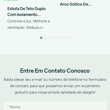
Arco Gótico De
Estufa De Teto Duplo
Múltiplos Vãos
Com Isolamento
Térmico Para O Cultivo
Controle a luz. Melhore a
De Cannabis Em
ventilação. Reduza o
Climas Tropicais.
estresse térmico. A AX
GREENHOUSE oferece
soluções personalizadas
de estufas com teto
duplo e sistema
blackout para o cultivo
Entre Em Contato Conosco
de cannabis em climas
tropicais e subtropicais.
Basta deixar seu e-mail ou número de telefone no formulário
Esta estufa combina
de contato para que possamos enviar um orçamento
uma estrutura protetora
gratuito para nossa ampla variedade de designs!
externa com um espaço
interno de cultivo
Nome