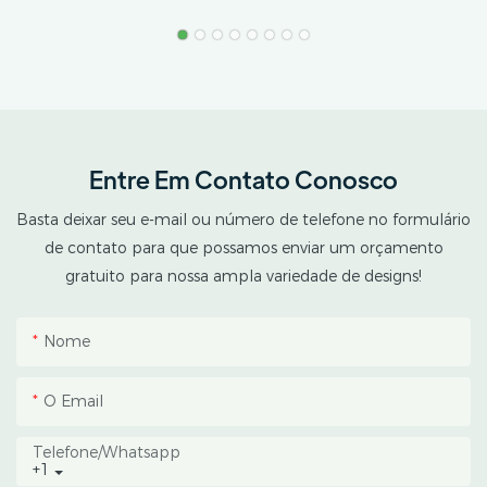
Climas Tropicais.
estresse térmico. A AX
GREENHOUSE oferece
soluções personalizadas
de estufas com teto
duplo e sistema
blackout para o cultivo
Entre Em Contato Conosco
de cannabis em climas
tropicais e subtropicais.
Basta deixar seu e-mail ou número de telefone no formulário
Esta estufa combina
de contato para que possamos enviar um orçamento
uma estrutura protetora
gratuito para nossa ampla variedade de designs!
externa com um espaço
interno de cultivo
Nome
totalmente escuro,
ajudando os produtores
O Email
a controlar o
fotoperíodo, reduzir o
Telefone/whatsapp
+1
acúmulo de calor e