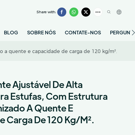
Share with:
BLOG
SOBRE NÓS
CONTATE-NOS
PERGUNTA
ado a quente e capacidade de carga de 120 kg/m².
te Ajustável De Alta
ara Estufas, Com Estrutura
izado A Quente E
e Carga De 120 Kg/m².