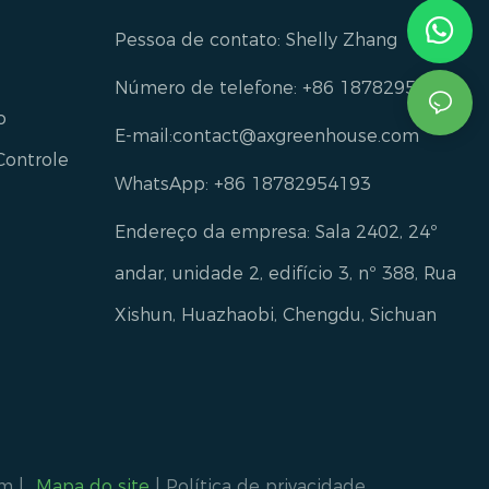
Pessoa de contato: Shelly Zhang
Número de telefone: +86 18782954193
o
E-mail:
contact@axgreenhouse.com
Controle
WhatsApp: +86 18782954193
Endereço da empresa: Sala 2402, 24º
andar, unidade 2, edifício 3, nº 388, Rua
Xishun, Huazhaobi, Chengdu, Sichuan
om
|
Mapa do site
|
Política de privacidade