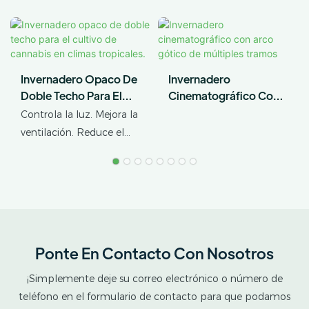
Invernadero Opaco De
Invernadero
Doble Techo Para El
Cinematográfico Con
Cultivo De Cannabis En
Arco Gótico De
Controla la luz. Mejora la
Climas Tropicales.
Múltiples Tramos
ventilación. Reduce el
estrés térmico. AX
GREENHOUSE ofrece
soluciones
personalizadas de
invernaderos opacos de
doble techo para el
Ponte En Contacto Con Nosotros
cultivo de cannabis en
climas tropicales y
¡Simplemente deje su correo electrónico o número de
subtropicales. Este
teléfono en el formulario de contacto para que podamos