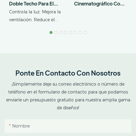
Doble Techo Para El
Cinematográfico Con
Cultivo De Cannabis En
Arco Gótico De
Controla la luz. Mejora la
Climas Tropicales.
Múltiples Tramos
ventilación. Reduce el
estrés térmico. AX
GREENHOUSE ofrece
soluciones
personalizadas de
invernaderos opacos de
doble techo para el
Ponte En Contacto Con Nosotros
cultivo de cannabis en
climas tropicales y
¡Simplemente deje su correo electrónico o número de
subtropicales. Este
teléfono en el formulario de contacto para que podamos
invernadero combina
enviarle un presupuesto gratuito para nuestra amplia gama
una estructura
de diseños!
protectora exterior con
un espacio interior de
Nombre
cultivo opaco, lo que